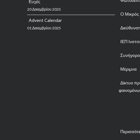
Φωτόδεντ
Ευχές
20 Δεκεμβρίου 2025
O Μικρός
Advent Calendar
Διεύθυνση
01 Δεκεμβρίου 2025
ΙΕΠ Ινστι
Συνήγορος
Μέριμνα
Δίκτυο πρ
φαινομένων
Περισσότε