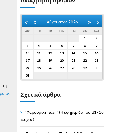
Αναζήτηση άρθρων
«
»
<
>
Αύγουστος 2026
Δευ
Τρι
Τετ
Πεμ
Παρ
Σαβ
Κυρ
1
2
3
4
5
6
7
8
9
10
11
12
13
14
15
16
17
18
19
20
21
22
23
24
25
26
27
28
29
30
31
α της
με τις
Σχετικά άρθρα
"Χαρούμενη τάξη" (Η εφημερίδα του Β1- 1ο
τεύχος)