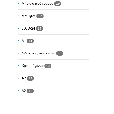
Μηνιαίο πρόγραμμα
19
Μαθητές
17
2023-24
15
Δ1
14
διδακτικές επισκέψεις
14
Χριστούγεννα
13
Α2
13
Δ2
12