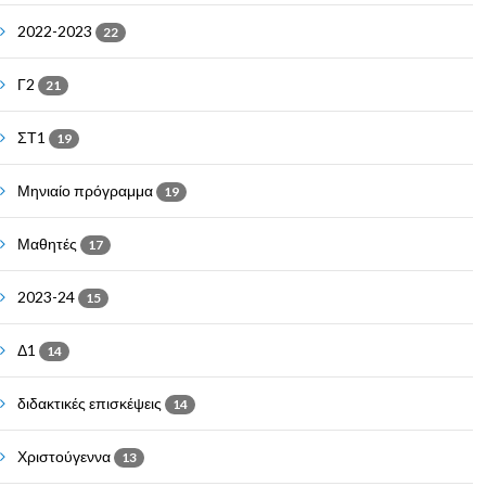
2022-2023
22
Γ2
21
ΣΤ1
19
Μηνιαίο πρόγραμμα
19
Μαθητές
17
2023-24
15
Δ1
14
διδακτικές επισκέψεις
14
Χριστούγεννα
13