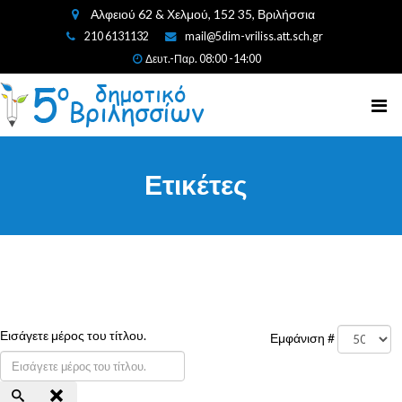
Αλφειού 62 & Χελμού, 152 35, Βριλήσσια
210 6131132
mail@5dim-vriliss.att.sch.gr
Δευτ.-Παρ. 08:00 -14:00
Ετικέτες
Εισάγετε μέρος του τίτλου.
Εμφάνιση #