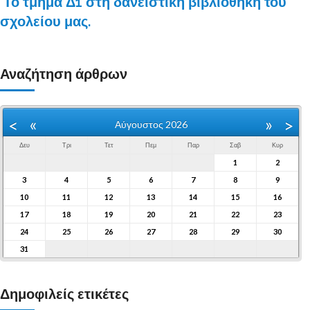
Το τμήμα Δ1 στη δανειστική βιβλιοθήκη του
σχολείου μας.
Αναζήτηση άρθρων
«
»
<
>
Αύγουστος 2026
Δευ
Τρι
Τετ
Πεμ
Παρ
Σαβ
Κυρ
1
2
3
4
5
6
7
8
9
10
11
12
13
14
15
16
17
18
19
20
21
22
23
24
25
26
27
28
29
30
31
Δημοφιλείς ετικέτες