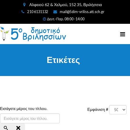
Αλφειού 62 & Χελμού, 152 35, Βριλήσσια
210 6131132
mail@5dim-vriliss.att.sch.gr
Δευτ.-Παρ. 08:00 -14:00
Ετικέτες
Εισάγετε μέρος του τίτλου.
Εμφάνιση #