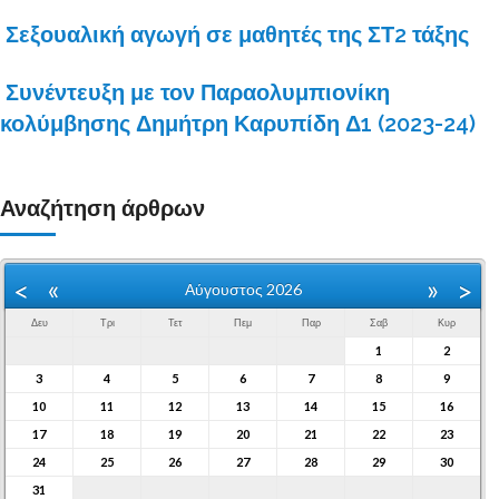
Σεξουαλική αγωγή σε μαθητές της ΣΤ2 τάξης
Συνέντευξη με τον Παραολυμπιονίκη
κολύμβησης Δημήτρη Καρυπίδη Δ1 (2023-24)
Αναζήτηση άρθρων
«
»
<
>
Αύγουστος 2026
Δευ
Τρι
Τετ
Πεμ
Παρ
Σαβ
Κυρ
1
2
3
4
5
6
7
8
9
10
11
12
13
14
15
16
17
18
19
20
21
22
23
24
25
26
27
28
29
30
31