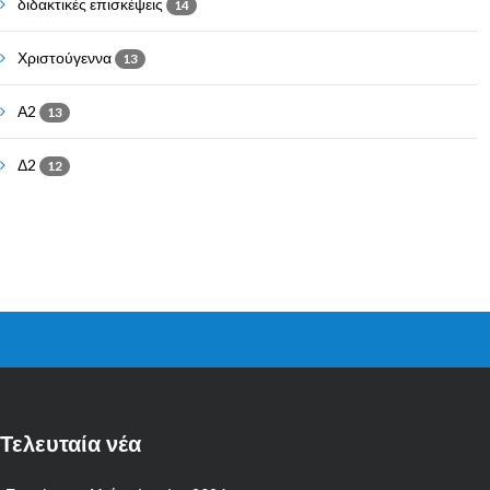
διδακτικές επισκέψεις
14
Χριστούγεννα
13
Α2
13
Δ2
12
Τελευταία νέα