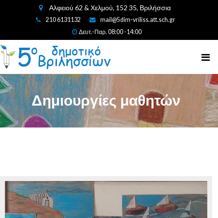
Αλφειού 62 & Χελμού, 152 35, Βριλήσσια
210 6131132
mail@5dim-vriliss.att.sch.gr
Δευτ.-Παρ. 08:00 -14:00
Δημιουργίες μαθητών