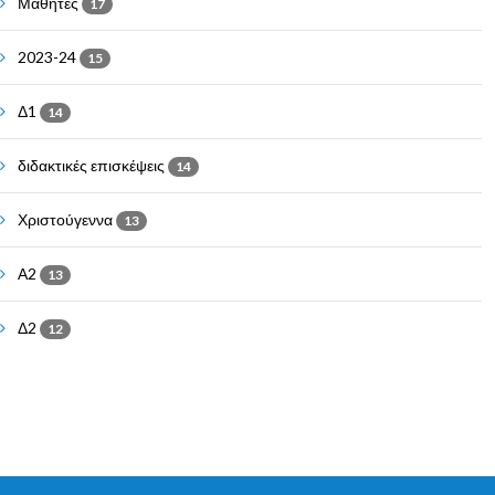
Μαθητές
17
2023-24
15
Δ1
14
διδακτικές επισκέψεις
14
Χριστούγεννα
13
Α2
13
Δ2
12