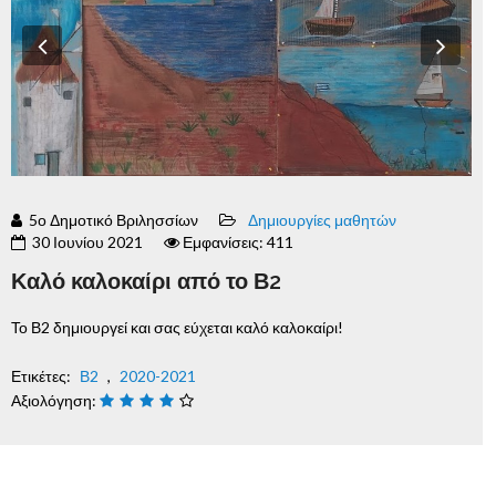
Previous
Nex
5ο Δημοτικό Βριλησσίων
Δημιουργίες μαθητών
30 Ιουνίου 2021
Εμφανίσεις: 411
Καλό καλοκαίρι από το Β2
Το Β2 δημιουργεί και σας εύχεται καλό καλοκαίρι!
Ετικέτες:
Β2
,
2020-2021
Αξιολόγηση: