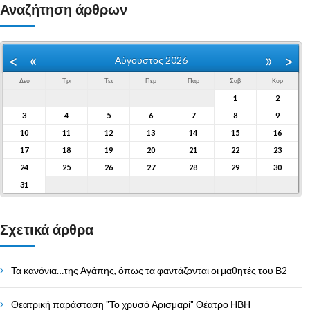
Αναζήτηση άρθρων
«
»
<
>
Αύγουστος 2026
Δευ
Τρι
Τετ
Πεμ
Παρ
Σαβ
Κυρ
1
2
3
4
5
6
7
8
9
10
11
12
13
14
15
16
17
18
19
20
21
22
23
24
25
26
27
28
29
30
31
Σχετικά άρθρα
Τα κανόνια…της Αγάπης, όπως τα φαντάζονται οι μαθητές του Β2
Θεατρική παράσταση "Το χρυσό Αρισμαρί" Θέατρο ΗΒΗ