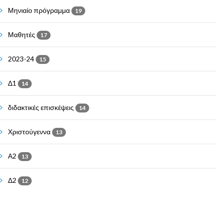
Μηνιαίο πρόγραμμα
19
Μαθητές
17
2023-24
15
Δ1
14
διδακτικές επισκέψεις
14
Χριστούγεννα
13
Α2
13
Δ2
12