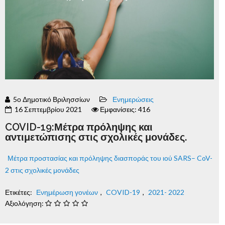
5ο Δημοτικό Βριλησσίων
Ενημερώσεις
16 Σεπτεμβρίου 2021
Εμφανίσεις: 416
COVID-19:Μέτρα πρόληψης και
αντιμετώπισης στις σχολικές μονάδες.
Μέτρα προστασίας και πρόληψης διασποράς του ιού SARS– CoV-
2 στις σχολικές μονάδες
Ετικέτες:
Ενημέρωση γονέων
,
COVID-19
,
2021- 2022
Αξιολόγηση: